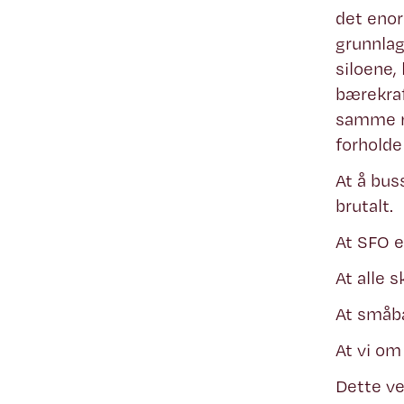
det enor
grunnlag
siloene,
bærekraf
samme re
forholde 
At å bus
brutalt.
At SFO e
At alle 
At småba
At vi om
Dette vet