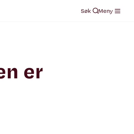
Søk
Meny
en er