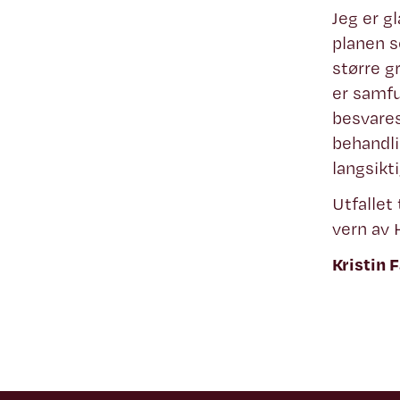
Jeg er g
planen s
større g
er samfu
besvares
behandli
langsikt
Utfallet
vern av H
Kristin 