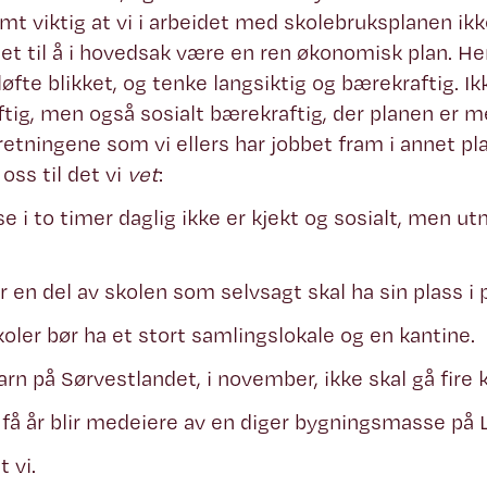
mt viktig at vi i arbeidet med skolebruksplanen ik
et til å i hovedsak være en ren økonomisk plan. He
 løfte blikket, og tenke langsiktig og bærekraftig. 
tig, men også sosialt bærekraftig, der planen er me
tningene som vi ellers har jobbet fram i annet pl
oss til det vi
vet
:
se i to timer daglig ikke er kjekt og sosialt, men ut
r en del av skolen som selvsagt skal ha sin plass i 
skoler bør ha et stort samlingslokale og en kantine.
rn på Sørvestlandet, i november, ikke skal gå fire k
 få år blir medeiere av en diger bygningsmasse på 
 vi.