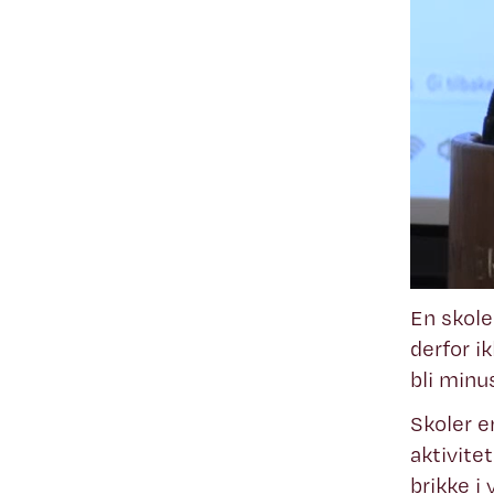
En skole
derfor i
bli minu
Skoler e
aktivite
brikke i