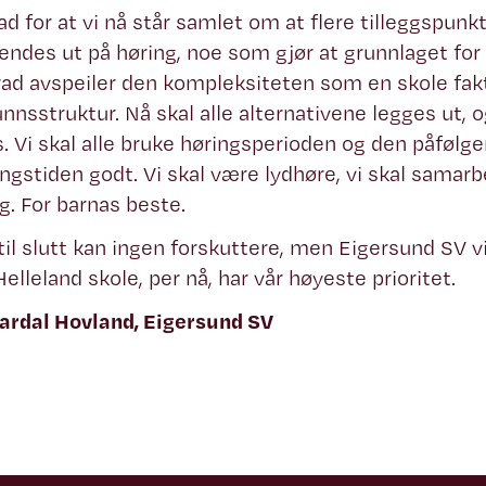
lad for at vi nå står samlet om at flere tilleggspunk
endes ut på høring, noe som gjør at grunnlaget for 
rad avspeiler den kompleksiteten som en skole fakt
nnsstruktur. Nå skal alle alternativene legges ut, o
. Vi skal alle bruke høringsperioden og den påfølg
ngstiden godt. Vi skal være lydhøre, vi skal samarb
ig. For barnas beste.
 til slutt kan ingen forskuttere, men Eigersund SV vil
elleland skole, per nå, har vår høyeste prioritet.
Fardal Hovland, Eigersund SV