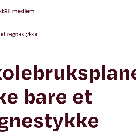
kt
Bli medlem
 et regnestykke
olebruksplan
ke bare et
gnestykke