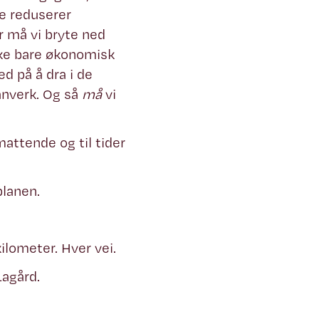
ke reduserer
r må vi bryte ned
Ikke bare økonomisk
d på å dra i de
anverk. Og så
må
vi
mattende og til tider
planen.
ilometer. Hver vei.
Lagård.