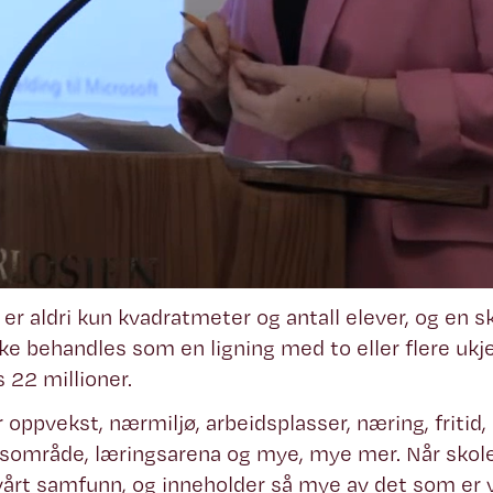
 er aldri kun kvadratmeter og antall elever, og en 
kke behandles som en ligning med to eller flere ukje
s 22 millioner.
r oppvekst, nærmiljø, arbeidsplasser, næring, fritid
tsområde, læringsarena og mye, mye mer. Når skolen
 vårt samfunn, og inneholder så mye av det som er vå