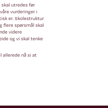
t skal utredes før
våre vurderinger i
isk er. Skolestruktur
g flere spørsmål skal
ende videre
eide og vi skal tenke
 allerede nå si at